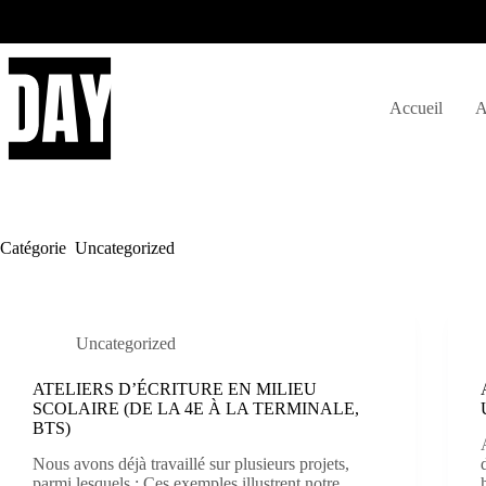
Passer
au
contenu
Accueil
A
Catégorie
Uncategorized
Uncategorized
ATELIERS D’ÉCRITURE EN MILIEU
SCOLAIRE (DE LA 4E À LA TERMINALE,
BTS)
Nous avons déjà travaillé sur plusieurs projets,
parmi lesquels : Ces exemples illustrent notre