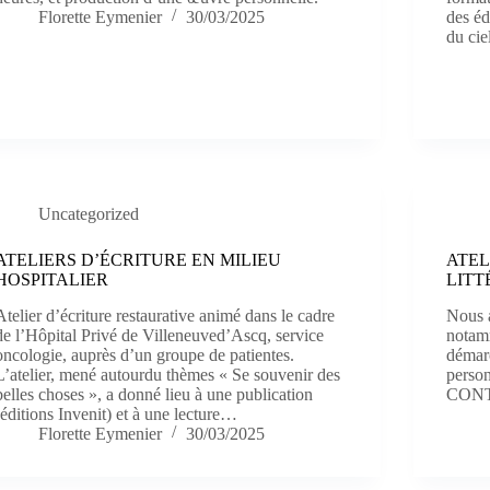
Florette Eymenier
30/03/2025
des éd
du ci
Uncategorized
ATELIERS D’ÉCRITURE EN MILIEU
ATEL
HOSPITALIER
LITT
Atelier d’écriture restaurative animé dans le cadre
Nous 
de l’Hôpital Privé de Villeneuved’Ascq, service
notamm
oncologie, auprès d’un groupe de patientes.
démarc
L’atelier, mené autourdu thèmes « Se souvenir des
person
belles choses », a donné lieu à une publication
CON
(éditions Invenit) et à une lecture…
Florette Eymenier
30/03/2025