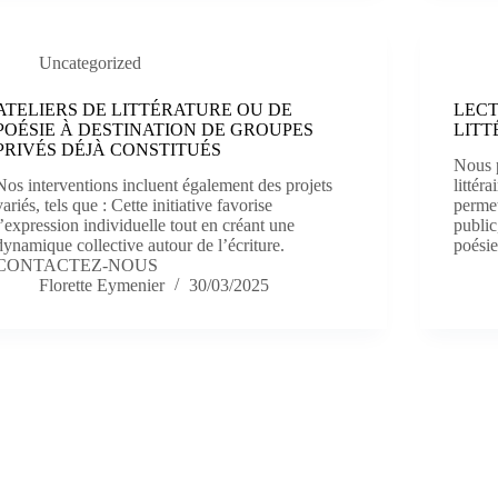
Uncategorized
ATELIERS DE LITTÉRATURE OU DE
LECT
POÉSIE À DESTINATION DE GROUPES
LITT
PRIVÉS DÉJÀ CONSTITUÉS
Nous 
Nos interventions incluent également des projets
littér
variés, tels que : Cette initiative favorise
permet
l’expression individuelle tout en créant une
public
dynamique collective autour de l’écriture.
poési
CONTACTEZ-NOUS
Florette Eymenier
30/03/2025