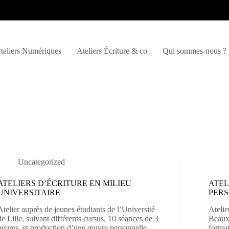
teliers Numériques
Ateliers Écriture & co
Qui sommes-nous ?
Uncategorized
ATELIERS D’ÉCRITURE EN MILIEU
ATEL
UNIVERSITAIRE
PER
Atelier auprès de jeunes étudiants de l’Université
Atelie
de Lille, suivant différents cursus. 10 séances de 3
Beaux-
heures, et production d’une œuvre personnelle.
format